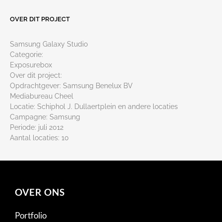
OVER DIT PROJECT
Samsung Galaxy Studio
Categorie:
Exposurebox
Over dit project:
Opdrachtgever: Samsung Benelux BV
Mediabureau Cheel
Locatie: Schiphol J. Dullaertplein en andere locaties
Campagne: Samsung
Periode: juli 2012
Aantal locaties: 10
OVER ONS
Portfolio