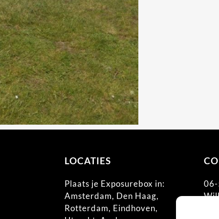
LOCATIES
CO
Plaats je Exposurebox in:
06-
Amsterdam
,
Den Haag
,
Wil
Rotterdam
,
Eindhoven
,
685