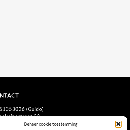
NTACT
51353026 (Guido)
helminastraat 33
1 KN Huissen
Beheer cookie toestemming