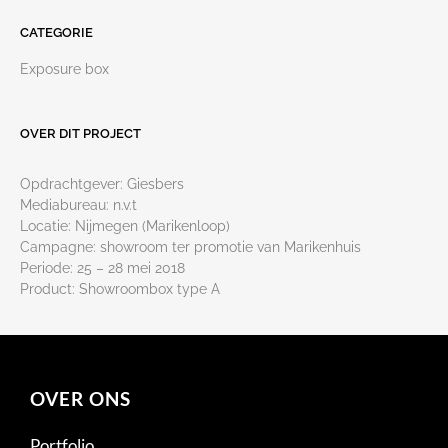
CATEGORIE
Exposure box
OVER DIT PROJECT
Opdrachtgever: Giesbers
Mediabureau: n.v.t
Locatie: Nijmegen (Marikenloop)
Campagne: showroom ter promotie van Marikenhuis
Periode: 25 – 28 mei 2018
Product: Showroombox type A
OVER ONS
Portfolio