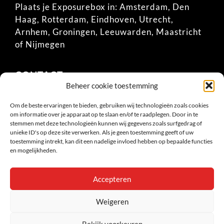
Plaats je Exposurebox in:
Amsterdam
,
Den
Haag
,
Rotterdam
,
Eindhoven
,
Utrecht
,
Arnhem
,
Groningen
,
Leeuwarden
,
Maastricht
of
Nijmegen
CONTACT
Beheer cookie toestemming
06-51353026 (Guido)
Om de beste ervaringen te bieden, gebruiken wij technologieën zoals cookies
Wilhelminastraat 33
om informatie over je apparaat op te slaan en/of te raadplegen. Door in te
6851 KN Huissen
stemmen met deze technologieën kunnen wij gegevens zoals surfgedrag of
unieke ID's op deze site verwerken. Als je geen toestemming geeft of uw
info@exposurebox.nl
toestemming intrekt, kan dit een nadelige invloed hebben op bepaalde functies
KVK: 58778314
en mogelijkheden.
BTW: NL853177697B01
Accepteren
Weigeren
Bekijk voorkeuren