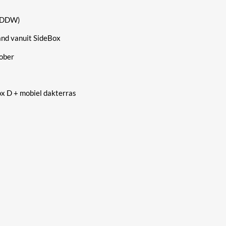
 (DDW)
nd vanuit SideBox
tober
x D + mobiel dakterras