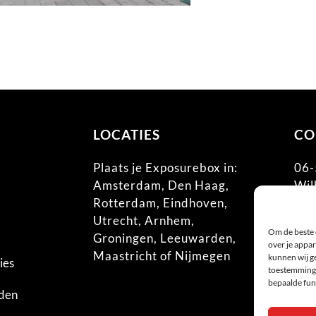
LOCATIES
CO
Plaats je Exposurebox in:
06-
Amsterdam
,
Den Haag
,
Wil
Rotterdam
,
Eindhoven
,
685
Utrecht
,
Arnhem
,
inf
Om de beste 
Groningen
,
Leeuwarden
,
KV
over je appar
Maastricht
of
Nijmegen
BT
kunnen wij ge
ies
toestemming 
bepaalde fun
den