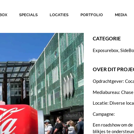
BOX
SPECIALS
LOCATIES
PORTFOLIO
MEDIA
CATEGORIE
Exposurebox, SideB
OVER DIT PROJE
Opdrachtgever: Coc
Mediabureau: Chase
Locatie: Diverse loc
Campagne:
Een roadshow om de
blikjes te ondersteu