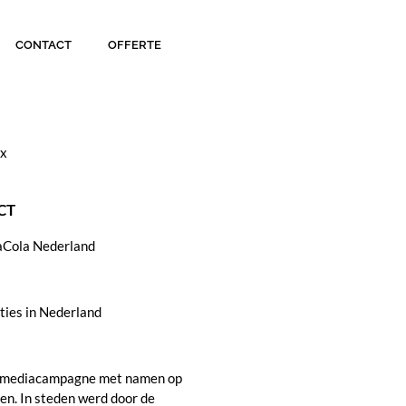
CONTACT
OFFERTE
ox
CT
aCola Nederland
aties in Nederland
 mediacampagne met namen op
nen. In steden werd door de