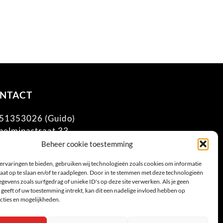
NTACT
51353026 (Guido)
helminastraat 33
1 KN Huissen
Beheer cookie toestemming
o@exposurebox.nl
ervaringen te bieden, gebruiken wij technologieën zoals cookies om informatie
K: 58778314
aat op te slaan en/of te raadplegen. Door in te stemmen met deze technologieën
W: NL853177697B01
gevens zoals surfgedrag of unieke ID's op deze site verwerken. Als je geen
geeft of uw toestemming intrekt, kan dit een nadelige invloed hebben op
cties en mogelijkheden.