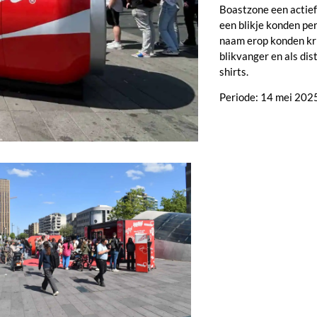
Boastzone een actie
een blikje konden pe
naam erop konden kri
blikvanger en als dis
shirts.
Periode: 14 mei 202