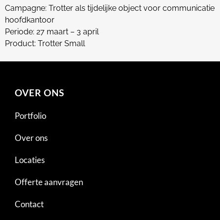
Campagne: Trotter als tijdelijke object voor communicatie
hoofdkantoor
Periode: 27 maart – 3 april
Product: Trotter Small
OVER ONS
Portfolio
Over ons
Locaties
Offerte aanvragen
Contact