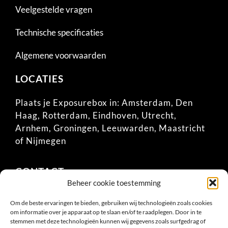
Veelgestelde vragen
Technische specificaties
Algemene voorwaarden
LOCATIES
Plaats je Exposurebox in:
Amsterdam
,
Den
Haag
,
Rotterdam
,
Eindhoven
,
Utrecht
,
Arnhem
,
Groningen
,
Leeuwarden
,
Maastricht
of
Nijmegen
CONTACT
Beheer cookie toestemming
06-51353026 (Guido)
Om de beste ervaringen te bieden, gebruiken wij technologieën zoals cookies
Wilhelminastraat 33
om informatie over je apparaat op te slaan en/of te raadplegen. Door in te
6851 KN Huissen
stemmen met deze technologieën kunnen wij gegevens zoals surfgedrag of