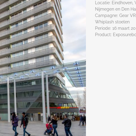
Locatie: Eindhoven, 
Nijmegen en Den H
Campagne: Gear VR 
Whiplash stoelen
Periode: 16 maart 2
Product: Exposureb