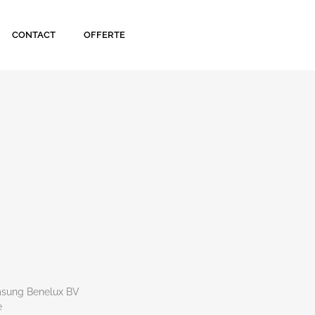
CONTACT
OFFERTE
msung Benelux BV
e