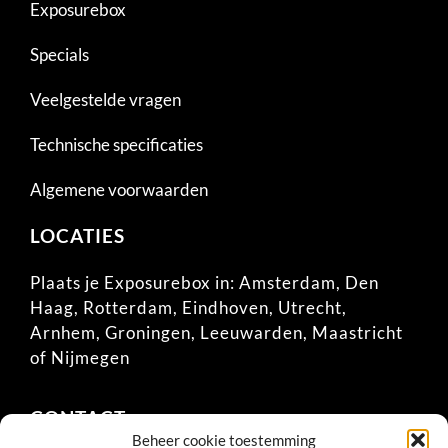
Exposurebox
Specials
Veelgestelde vragen
Technische specificaties
Algemene voorwaarden
LOCATIES
Plaats je Exposurebox in:
Amsterdam
,
Den
Haag
,
Rotterdam
,
Eindhoven
,
Utrecht
,
Arnhem
,
Groningen
,
Leeuwarden
,
Maastricht
of
Nijmegen
CONTACT
Beheer cookie toestemming