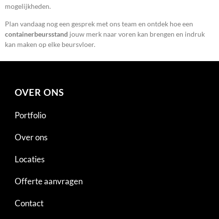
mogelijkheden.
Plan vandaag nog een gesprek met ons team en ontdek hoe een
containerbeursstand
jouw merk naar voren kan brengen en indruk
kan maken op elke beursvloer.
OVER ONS
Portfolio
Over ons
Locaties
Offerte aanvragen
Contact